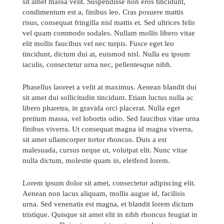
sit amet massa velit. Suspendisse non eros tincidunt,
condimentum est a, finibus leo. Cras posuere mattis
risus, consequat fringilla nisl mattis et. Sed ultrices felis
vel quam commodo sodales. Nullam mollis libero vitae
elit mollis faucibus vel nec turpis. Fusce eget leo
tincidunt, dictum dui at, euismod nisl. Nulla eu ipsum
iaculis, consectetur urna nec, pellentesque nibh.
Phasellus laoreet a velit at maximus. Aenean blandit dui
sit amet dui sollicitudin tincidunt. Etiam luctus nulla ac
libero pharetra, in gravida orci placerat. Nulla eget
pretium massa, vel lobortis odio. Sed faucibus vitae urna
finibus viverra. Ut consequat magna id magna viverra,
sit amet ullamcorper tortor rhoncus. Duis a est
malesuada, cursus neque ut, volutpat elit. Nunc vitae
nulla dictum, molestie quam in, eleifend lorem.
Send us a message
Lorem ipsum dolor sit amet, consectetur adipiscing elit.
Aenean non lacus aliquam, mollis augue id, facilisis
242.362.4910
urna. Sed venenatis est magna, et blandit lorem dictum
tristique. Quisque sit amet elit in nibh rhoncus feugiat in
Subscribe to Newsletter